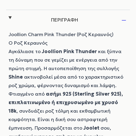
ΠΕΡΙΓΡΑΦΗ
Joollion Charm Pink Thunder (Ροζ Κεραυνός)
Ο Ροζ Κεραυνός
Αγκάλιασε το
Joollion
Pink Thunder
και ξύπνα
τη δύναμη που σε γεμίζει με ενέργεια από την
πρώτη στιγμή. Η αυτοπεποίθηση της συλλογής
Shine
ακτινοβολεί μέσα από το χαρακτηριστικό
ροζ χρώμα, φέρνοντας δυναμισμό και λάμψη.
Φτιαγμένο από
ασήμι 925 (Sterling Silver 925),
επιπλατινωμένο ή επιχρυσωμένο με χρυσό
18k
, συνδυάζει ροζ τόλμη και εκθαμβωτική
κομψότητα. Είναι η δική σου αστραφτερή
έμπνευση. Προσαρμόζεται στο
Joolet
σου,