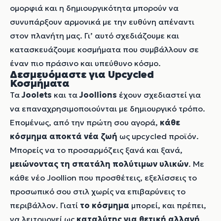
ομορφιά και η δημιουργικότητα μπορούν να
συνυπάρξουν αρμονικά με την ευθύνη απέναντι
στον πλανήτη μας. Γι’ αυτό σχεδιάζουμε και
κατασκευάζουμε κοσμήματα που συμβάλλουν σε
έναν πιο πράσινο και υπεύθυνο κόσμο.
Δεσμευόμαστε
για
Upcycled
Κοσμήματα
Τα
Joolets
και τα
Joollions
έχουν σχεδιαστεί για
να επαναχρησιμοποιούνται με δημιουργικό τρόπο.
Επομένως, από την πρώτη σου αγορά,
κάθε
κόσμημα
αποκτά νέα ζωή
ως upcycled προϊόν.
Μπορείς να το προσαρμόζεις ξανά και ξανά,
μειώνοντας τη σπατάλη πολύτιμων υλικών
. Με
κάθε νέο Joollion που προσθέτεις, εξελίσσεις το
προσωπικό σου στιλ χωρίς να επιβαρύνεις το
περιβάλλον. Γιατί
το κόσμημα
μπορεί, και πρέπει,
να λειτουργεί ως
καταλύτης για θετική αλλαγή
.