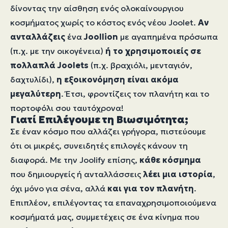
δίνοντας την αίσθηση ενός ολοκαίνουργιου
κοσμήματος χωρίς το κόστος ενός νέου Joolet.
Αν
ανταλλάζεις
ένα
Joollion
με αγαπημένα πρόσωπα
(π.χ. με την οικογένεια)
ή το χρησιμοποιείς σε
πολλαπλά Joolets
(π.χ. βραχιόλι, μενταγιόν,
δαχτυλίδι),
η εξοικονόμηση είναι ακόμα
μεγαλύτερη
. Έτσι, φροντίζεις τον πλανήτη και το
πορτοφόλι σου ταυτόχρονα!
Γιατί Επιλέγουμε τη Βιωσιμότητα;
Σε έναν κόσμο που αλλάζει γρήγορα, πιστεύουμε
ότι οι μικρές, συνειδητές επιλογές κάνουν τη
διαφορά. Με την Joolify επίσης,
κάθε κόσμημα
που δημιουργείς ή ανταλλάσσεις
λέει μια ιστορία
,
όχι μόνο για σένα, αλλά
και για τον πλανήτη
.
Επιπλέον, επιλέγοντας τα επαναχρησιμοποιούμενα
κοσμήματά μας, συμμετέχεις σε ένα κίνημα που