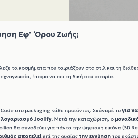
ύηση Εφ’ Όρου Ζωής;
ίλεξε τα κοσμήματα που ταιριάζουν στο στιλ και τη διάθεσ
εχνογνωσία, έτοιμο να πει τη δική σου ιστορία.
R Code στο packaging κάθε προϊόντος. Σκάναρέ το
για να
λογαριασμό Joolify
. Μετά την καταχώριση, ο
μοναδικό
oollion θα συνοδεύει για πάντα την ψηφιακή εικόνα (3D R
ριθμός αποτελεί
επί της ουσίας
την εγγύηση
του εκάστοτ