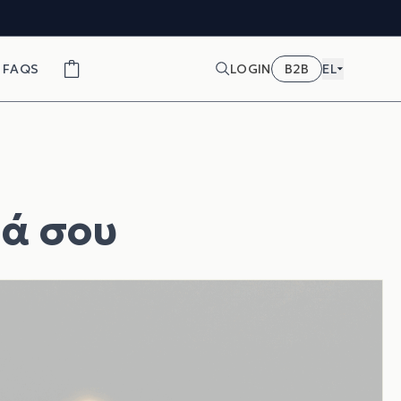
FAQS
LOGIN
B2B
EL
ά σου