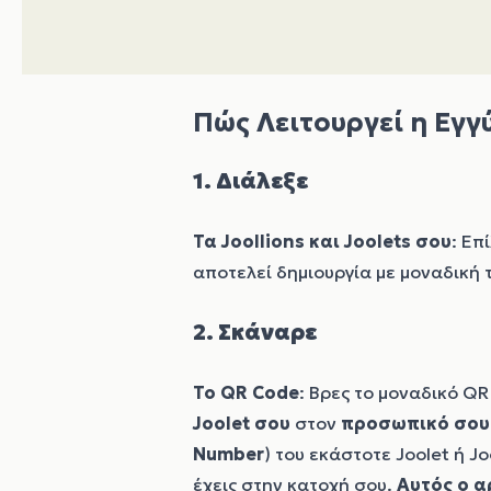
Πώς Λειτουργεί η Εγγ
1. Διάλεξε
Τα
Joollions
και
Joolets
σου
: Επ
αποτελεί δημιουργία με μοναδική τ
2. Σκάναρε
Το QR Code
: Βρες το μοναδικό Q
Joolet σου
στον
προσωπικό σου 
Number
) του εκάστοτε Joolet ή J
έχεις στην κατοχή σου.
Αυτός ο α