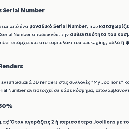
ε Serial Number
ται από ένα
μοναδικό
Serial Number
, που
καταχωρίζε
Serial Number αποδεικνύει την
αυθεντικότητα του κοσ
Number υπάρχει και στο ταμπελάκι του packaging, αλλά
η 
 Renders
σε εντυπωσιακά 3D renders στις συλλογές “My Joollions” 
Serial Number αντιστοιχεί σε κάθε κόσμημα, απολαμβάνον
 50%
 μας!
Όταν αγοράζεις 2 ή περισσότερα Joollions με τ