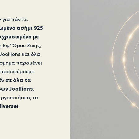
 για πάντα.
ωμένο ασήμι 925
επιχρυσωμένο με
η Εφ’ Όρου Ζωής,
oollions και όλα
κόσμημα παραμένει
υ προσφέρουμε
% σε όλα τα
ρων Joollions
.
εργοποιήσεις τα
liverse
!