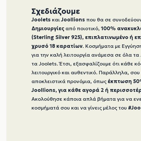
Σχεδιάζουμε
Joolets
και
Joollions
που θα σε συνοδεύουν
Δημιουργίες
από ποιοτικό,
100% ανακυκλ
(Sterling Silver 925), επιπλατινωμένο ή 
χρυσό 18 καρατίων
. Κοσμήματα με Εγγύησ
για την καλή λειτουργία ανάμεσα σε όλα τα J
τα Joolets. Έτσι, εξασφαλίζουμε ότι κάθε 
λειτουργικό και αυθεντικό. Παράλληλα, σο
αποκλειστικά προνόμια, όπως
έκπτωση 50
Joollions, για κάθε αγορά 2 ή περισσοτέ
Ακολούθησε κάποια απλά βήματα για να εν
κοσμήματά σου και να γίνεις μέλος του
#Joo