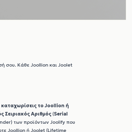
ή σου. Κάθε Joollion και Joolet
 καταχωρίσεις το Joollion ή
ς Σειριακός Αριθμός
(
Serial
ender) των προϊόντων Joolify που
ε Joollion ή Joolet (Lifetime