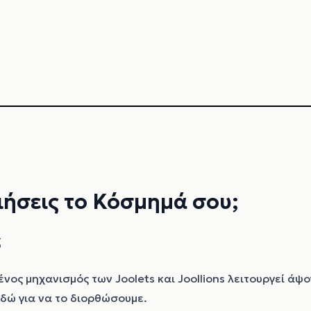
ιήσεις το Κόσμημά σου;
ς
νος μηχανισμός των Joolets και Joollions λειτουργεί άψο
δώ για να το διορθώσουμε.