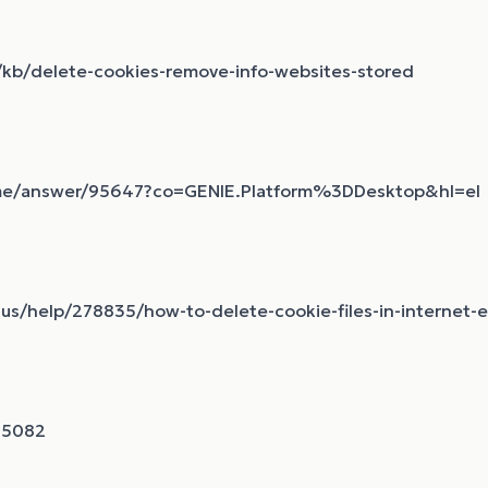
S/kb/delete-cookies-remove-info-websites-stored
ome/answer/95647?co=GENIE.Platform%3DDesktop&hl=el
us/help/278835/how-to-delete-cookie-files-in-internet-e
105082