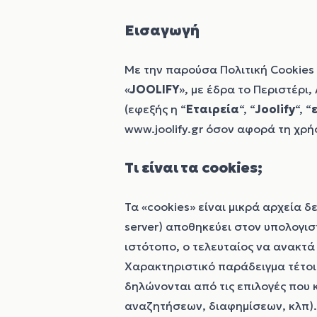
Εισαγωγή
Με την παρούσα Πολιτική Cookies 
«
JOOLIFY
», με έδρα το Περιστέρι
(εφεξής η “
Εταιρεία
“, “
Joolify
“, “
www.joolify.gr
όσον αφορά τη χρήσ
Τι είναι τα cookies;
Τα «cookies» είναι μικρά αρχεία 
server) αποθηκεύει στον υπολογι
ιστότοπο, ο τελευταίος να ανακτά
Χαρακτηριστικό παράδειγμα τέτοι
δηλώνονται από τις επιλογές που 
αναζητήσεων, διαφημίσεων, κλπ).