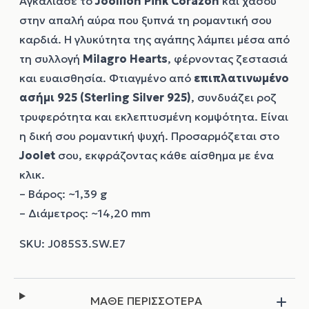
Αγκάλιασε το
Joollion
Pink Corazon
και χάσου
στην απαλή αύρα που ξυπνά τη ρομαντική σου
καρδιά. Η γλυκύτητα της αγάπης λάμπει μέσα από
τη συλλογή
Milagro Hearts
, φέρνοντας ζεστασιά
και ευαισθησία. Φτιαγμένο από
επιπλατινωμένο
ασήμι 925 (Sterling Silver 925)
, συνδυάζει ροζ
τρυφερότητα και εκλεπτυσμένη κομψότητα. Είναι
η δική σου ρομαντική ψυχή. Προσαρμόζεται στο
Joolet
σου, εκφράζοντας κάθε αίσθημα με ένα
κλικ.
– Βάρος: ~1,39 g
– Διάμετρος: ~14,20 mm
ΜΑΘΕ ΠΕΡΙΣΣΟΤΕΡΑ