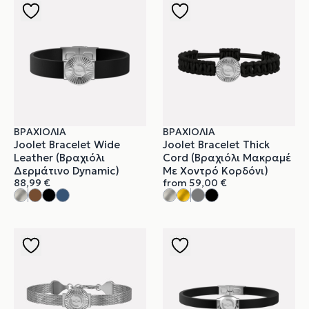
ΒΡΑΧΙΌΛΙΑ
ΒΡΑΧΙΌΛΙΑ
Joolet Bracelet Wide
Joolet Bracelet Thick
Leather (Βραχιόλι
Cord (Βραχιόλι Μακραμέ
Δερμάτινο Dynamic)
Με Χοντρό Κορδόνι)
88,99
€
from
59,00
€