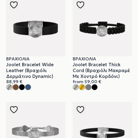
ΒΡΑΧΙΌΛΙΑ
ΒΡΑΧΙΌΛΙΑ
Joolet Bracelet Wide
Joolet Bracelet Thick
Leather (Βραχιόλι
Cord (Βραχιόλι Μακραμέ
Δερμάτινο Dynamic)
Με Χοντρό Κορδόνι)
88,99
€
from
59,00
€