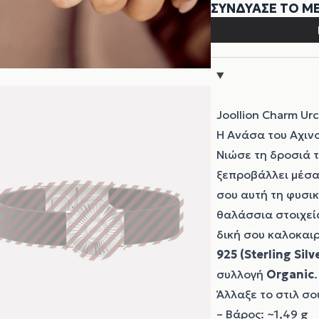
Joollion Charm Urc
Η Ανάσα του Αχιν
Νιώσε τη δροσιά τ
ξεπροβάλλει μέσα
σου αυτή τη φυσι
θαλάσσια στοιχεία
δική σου καλοκαι
925 (Sterling Silv
συλλογή
Organic
Άλλαξε το στιλ σου
– Βάρος: ~1,49 g