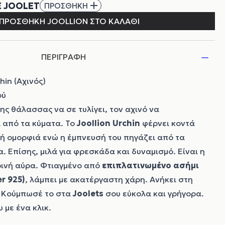
ΠΕΡΙΓΡΑΦΗ
hin (Αχινός)
ού
ης θάλασσας να σε τυλίγει, τον αχινό να
 από τα κύματα. Το
Joollion
Urchin
φέρνει κοντά
κή ομορφιά ενώ η έμπνευσή του πηγάζει από τα
. Επίσης, μιλά για φρεσκάδα και δυναμισμό. Είναι η
ρινή αύρα. Φτιαγμένο από
επιπλατινωμένο ασήμι
er 925)
, λάμπει με ακατέργαστη χάρη. Ανήκει στη
. Κούμπωσέ το στα
Joolets
σου εύκολα και γρήγορα.
 με ένα κλικ.