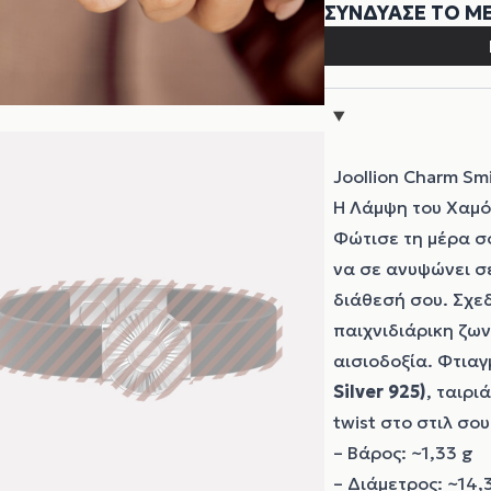
Joollion Charm Sm
Η Λάμψη του Χαμό
Φώτισε τη μέρα σ
να σε ανυψώνει σε
διάθεσή σου. Σχε
παιχνιδιάρικη ζων
αισιοδοξία. Φτια
Silver 925)
, ταιρι
twist στο στιλ σου
– Βάρος: ~1,33 g
– Διάμετρος: ~14