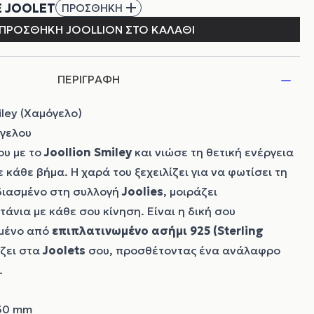
ΠΕΡΙΓΡΑΦΗ
iley (Χαμόγελο)
γελου
ου με το
Joollion
Smiley
και νιώσε τη θετική ενέργεια
 κάθε βήμα. Η χαρά του ξεχειλίζει για να φωτίσει τη
διασμένο στη συλλογή
Joolies
, μοιράζει
τάνια με κάθε σου κίνηση. Είναι η δική σου
γμένο από
επιπλατινωμένο ασήμι 925 (Sterling
άζει στα
Joolets
σου, προσθέτοντας ένα ανάλαφρο
.
,30 mm