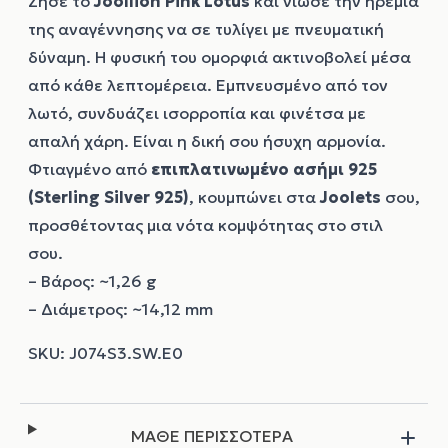
Ζήσε το
Joollion
Pink Lotus
και νιώσε την ηρεμία
της αναγέννησης να σε τυλίγει με πνευματική
δύναμη. Η φυσική του ομορφιά ακτινοβολεί μέσα
από κάθε λεπτομέρεια. Εμπνευσμένο από τον
λωτό, συνδυάζει ισορροπία και φινέτσα με
απαλή χάρη. Είναι η δική σου ήσυχη αρμονία.
Φτιαγμένο από
επιπλατινωμένο ασήμι 925
(Sterling Silver 925)
, κουμπώνει στα
Joolets
σου,
προσθέτοντας μια νότα κομψότητας στο στιλ
σου.
– Βάρος: ~1,26 g
– Διάμετρος: ~14,12 mm
ΜΑΘΕ ΠΕΡΙΣΣΟΤΕΡΑ