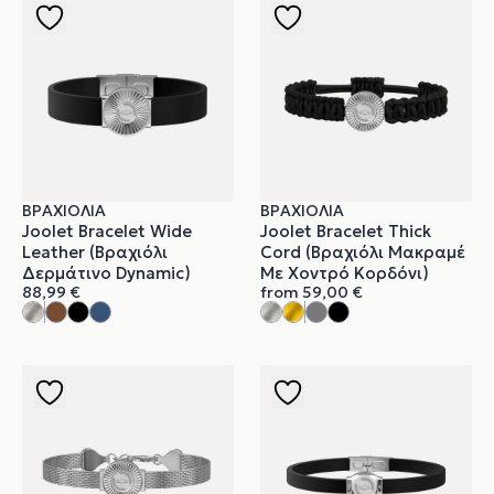
ΒΡΑΧΙΌΛΙΑ
ΒΡΑΧΙΌΛΙΑ
Joolet Bracelet Wide
Joolet Bracelet Thick
Leather (Βραχιόλι
Cord (Βραχιόλι Μακραμέ
Δερμάτινο Dynamic)
Με Χοντρό Κορδόνι)
88,99
€
from
59,00
€