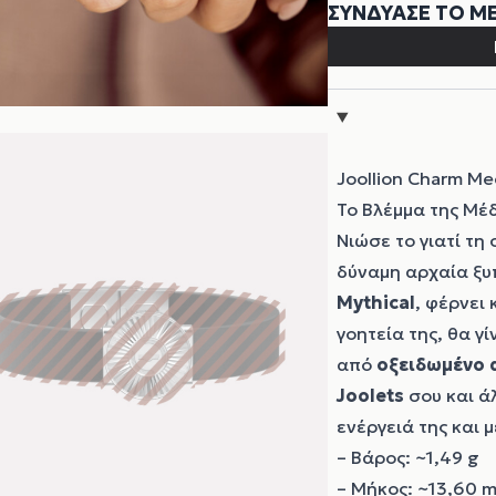
Joollion Charm M
Το Βλέμμα της Μέ
Νιώσε το γιατί τη
δύναμη αρχαία ξυ
Mythical
, φέρνει 
γοητεία της, θα γ
από
οξειδωμένο α
Joolets
σου και ά
ενέργειά της και
– Βάρος: ~1,49 g
– Μήκος: ~13,60 