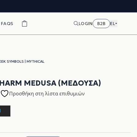
FAQS
LOGIN
B2B
EL
EEK SYMBOLS
|
MYTHICAL
CHARM MEDUSA (ΜΈΔΟΥΣΑ)
Προσθήκη στη λίστα επιθυμιών