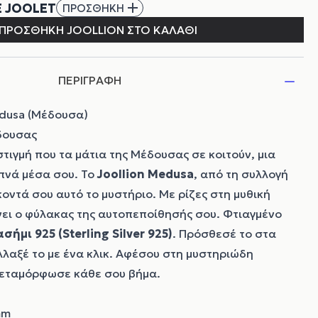
ΠΕΡΙΓΡΑΦΗ
edusa (Μέδουσα)
δουσας
 στιγμή που τα μάτια της Μέδουσας σε κοιτούν, μια
πνά μέσα σου. Το
Joollion
Medusa
, από τη συλλογή
κοντά σου αυτό το μυστήριο. Με ρίζες στη μυθική
ίνει ο φύλακας της αυτοπεποίθησής σου. Φτιαγμένο
σήμι 925 (Sterling Silver 925)
. Πρόσθεσέ το στα
λλαξέ το με ένα κλικ. Αφέσου στη μυστηριώδη
 μεταμόρφωσε κάθε σου βήμα.
mm