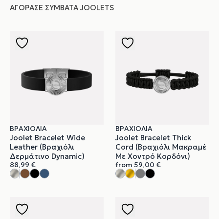
ΑΓΌΡΑΣΕ ΣΥΜΒΑΤΆ JOOLETS
ΒΡΑΧΙΌΛΙΑ
ΒΡΑΧΙΌΛΙΑ
Joolet Bracelet Wide
Joolet Bracelet Thick
Leather (Βραχιόλι
Cord (Βραχιόλι Μακραμέ
Δερμάτινο Dynamic)
Με Χοντρό Κορδόνι)
88,99
€
from
59,00
€