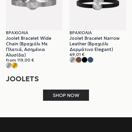
ΒΡΑΧΙΌΛΙΑ
ΒΡΑΧΙΌΛΙΑ
Joolet Bracelet Wide
Joolet Bracelet Narrow
Chain (Βραχιόλι Με
Leather (Βραχιόλι
Πλατιά, Ασημένια
Δερμάτινο Elegant)
69,01
€
Αλυσίδα)
from
119,00
€
JOOLETS
SHOP NOW