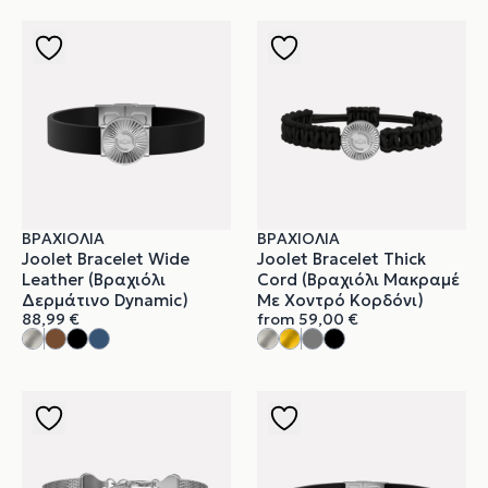
ΒΡΑΧΙΌΛΙΑ
ΒΡΑΧΙΌΛΙΑ
Joolet Bracelet Wide
Joolet Bracelet Thick
Leather (Βραχιόλι
Cord (Βραχιόλι Μακραμέ
Δερμάτινο Dynamic)
Με Χοντρό Κορδόνι)
88,99
€
from
59,00
€