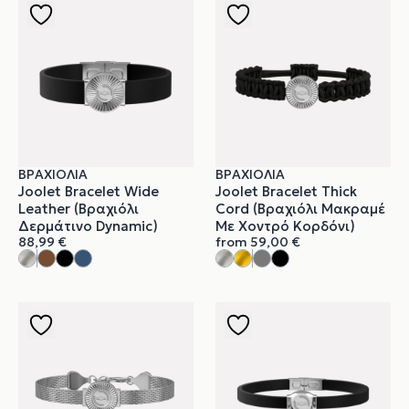
ΒΡΑΧΙΌΛΙΑ
ΒΡΑΧΙΌΛΙΑ
Joolet Bracelet Wide
Joolet Bracelet Thick
Leather (Βραχιόλι
Cord (Βραχιόλι Μακραμέ
Δερμάτινο Dynamic)
Με Χοντρό Κορδόνι)
88,99
€
from
59,00
€