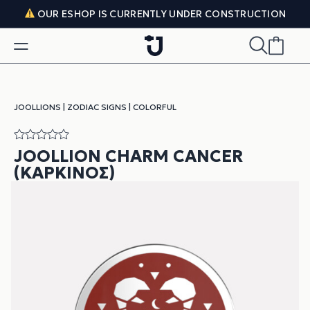
Skip to content
OUR ESHOP IS CURRENTLY UNDER CONSTRUCTION
JOOLLIONS
|
ZODIAC SIGNS
|
COLORFUL
JOOLLION CHARM CANCER
(ΚΑΡΚΊΝΟΣ)