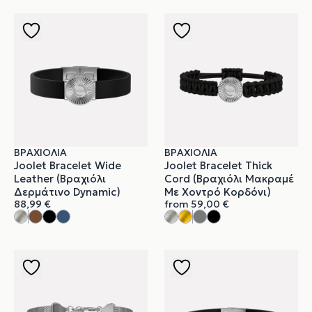
ΒΡΑΧΙΌΛΙΑ
ΒΡΑΧΙΌΛΙΑ
Joolet Bracelet Wide
Joolet Bracelet Thick
Leather (Βραχιόλι
Cord (Βραχιόλι Μακραμέ
Δερμάτινο Dynamic)
Με Χοντρό Κορδόνι)
88,99
€
from
59,00
€