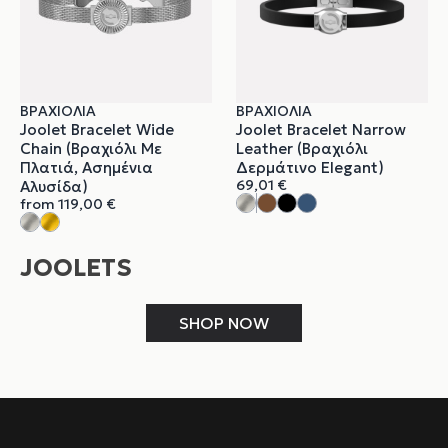
ΒΡΑΧΙΌΛΙΑ
ΒΡΑΧΙΌΛΙΑ
Joolet Bracelet Wide
Joolet Bracelet Narrow
Chain (Βραχιόλι Με
Leather (Βραχιόλι
Πλατιά, Ασημένια
Δερμάτινο Elegant)
69,01
€
Αλυσίδα)
from
119,00
€
JOOLETS
SHOP NOW