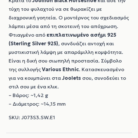
Κράτα το
Joollion
Black Horseshoe
και άσε την
τύχη του φυλαχτού να σε θωρακίζει με
διαχρονική γοητεία. Ο μοντέρνος του σχεδιασμός
λάμπει μέσα από τη σκοτεινή του απόχρωση.
Φτιαγμένο από
επιπλατινωμένο ασήμι 925
(Sterling Silver 925)
, συνδυάζει αντοχή και
μυστικιστική λάμψη με απαράμιλλη κομψότητα.
Είναι η δική σου σιωπηλή προστασία. Σύμβολο
της συλλογής
Various Ethnic
. Κατασκευασμένο
για να κουμπώνει στα
Joolets
σου, συνοδεύει το
στιλ σου με ένα κλικ.
– Βάρος: ~1,42 g
– Διάμετρος: ~14,15 mm