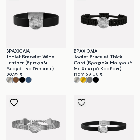
ΒΡΑΧΙΌΛΙΑ
ΒΡΑΧΙΌΛΙΑ
Joolet Bracelet Wide
Joolet Bracelet Thick
Leather (Βραχιόλι
Cord (Βραχιόλι Μακραμέ
Δερμάτινο Dynamic)
Με Χοντρό Κορδόνι)
88,99
€
from
59,00
€