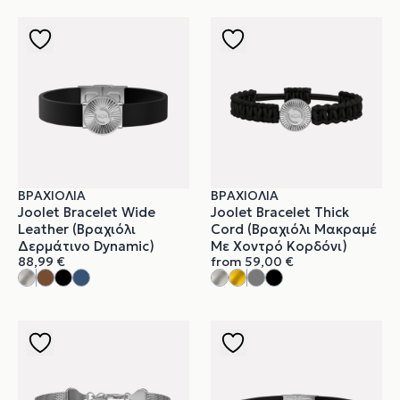
ΒΡΑΧΙΌΛΙΑ
ΒΡΑΧΙΌΛΙΑ
Joolet Bracelet Wide
Joolet Bracelet Thick
Leather (Βραχιόλι
Cord (Βραχιόλι Μακραμέ
Δερμάτινο Dynamic)
Με Χοντρό Κορδόνι)
88,99
€
from
59,00
€