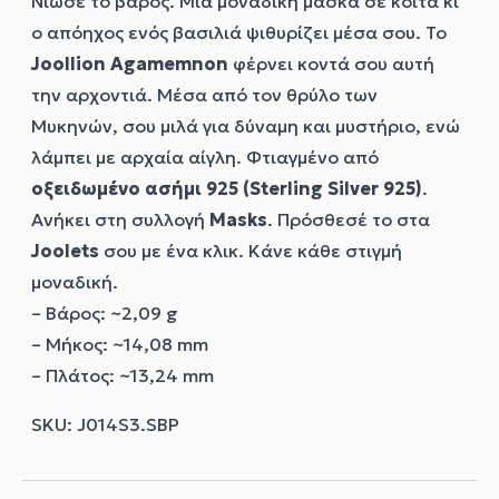
Νιώσε το βάρος. Μια μοναδική μάσκα σε κοιτά κι
ο απόηχος ενός βασιλιά ψιθυρίζει μέσα σου. Το
Joollion
Agamemnon
φέρνει κοντά σου αυτή
την αρχοντιά. Μέσα από τον θρύλο των
Μυκηνών, σου μιλά για δύναμη και μυστήριο, ενώ
λάμπει με αρχαία αίγλη. Φτιαγμένο από
οξειδωμένο ασήμι 925 (Sterling Silver 925)
.
Ανήκει στη συλλογή
Masks
. Πρόσθεσέ το στα
Joolets
σου με ένα κλικ. Κάνε κάθε στιγμή
μοναδική.
– Βάρος: ~2,09 g
– Μήκος: ~14,08 mm
– Πλάτος: ~13,24 mm