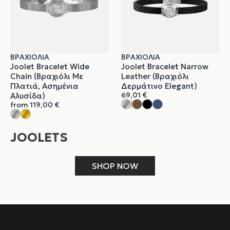
ΒΡΑΧΙΌΛΙΑ
ΒΡΑΧΙΌΛΙΑ
Joolet Bracelet Wide
Joolet Bracelet Narrow
Chain (Βραχιόλι Με
Leather (Βραχιόλι
Πλατιά, Ασημένια
Δερμάτινο Elegant)
69,01
€
Αλυσίδα)
from
119,00
€
JOOLETS
SHOP NOW