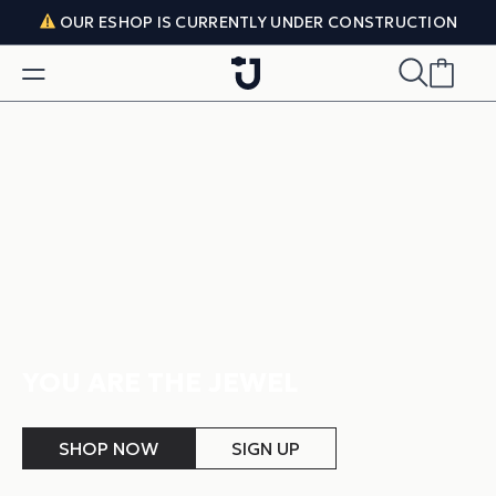
Skip to content
OUR ESHOP IS CURRENTLY UNDER CONSTRUCTION
YOU ARE THE JEWEL
SHOP NOW
SIGN UP