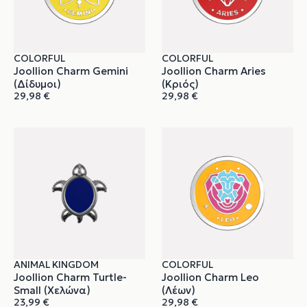
COLORFUL
COLORFUL
Joollion Charm Gemini
Joollion Charm Aries
(Δίδυμοι)
(Κριός)
29,98
€
29,98
€
ANIMAL KINGDOM
COLORFUL
Joollion Charm Turtle-
Joollion Charm Leo
Small (Χελώνα)
(Λέων)
23,99
€
29,98
€