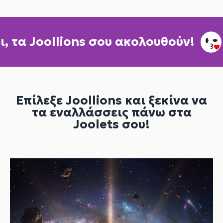
α Joollions σου ακολουθούν!
Η 
Επίλεξε Joollions και ξεκίνα να
τα εναλλάσσεις πάνω στα
Joolets σου!